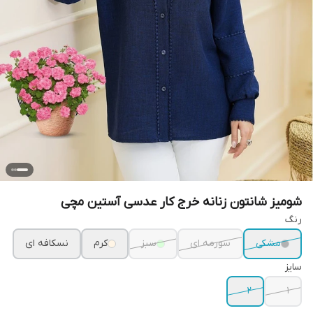
شومیز شانتون زنانه خرج کار عدسی آستین مچی
رنگ
مشکی
سورمه ای
سبز
کرم
نسکافه ای
سایز
۲
۱