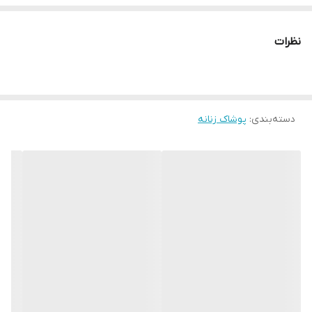
سایز: دو سایز مناسب ۳۶ تا ۴۶
اندازه های دقیق:
نظرات
سایز۱: پهنا ۵۱، آستین ۵۸، قدشومیز ۷۵
سایز۲: پهنا ۵۶، آستین ۵۹، قدشومیز ۷۵
دسته‌بندی
:
پوشاک زنانه