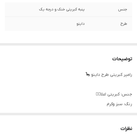
جنس
پنبه کبریتی خنک و درجه یک
طرح
داینو
توضیحات
رامپر کبریتی طرح داینو 🦕
جنس: کبریتی اعلا👌🏻
رنگ: سبز و‌کرم
سایزبندی: ۲،۳،۴
اندازه های دقیق:
نظرات
سایز۲: پهنا پهنا ۲۵، سرشونه تا فاق ۳۷