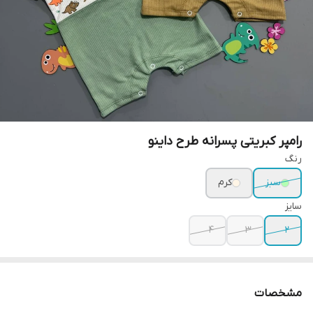
رامپر کبریتی پسرانه طرح داینو
رنگ
سبز
کرم
سایز
۴
۳
۲
مشخصات