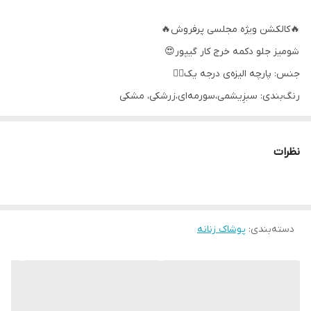
🔥کالکشن ویژه مجلسی پرفروش🔥
شومیز جلو دکمه خرج کار گیپور😍
جنس: پارچه الیزه‌ی درجه یک👌🏻
رنگ‌بندی: سبزِیشمی،سورمه‌ای،زرشکی، مشکی
سایزبندی: ۴ سایز مناسب 38 تا 48
عرض سایز ۱: ۵۳ سانت
نظرات
عرض سایز ۲: ۵۵ سانت
عرض سایز ۳: ۵۷ سانت
عرض سایز ۴: ۶۰ سانت
دسته‌بندی
:
پوشاک زنانه
جنس پارچه درجه یک، و بخاطر لَختی و سبکی پارچه تن‌خور فوق‌العاده
شیکی داره، مچ آستین هم گیپور و دکمه داره؛