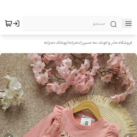
فروشگاه مادر و کودک ننه حسین
/
دخترانه
/
پوشاک دخترانه