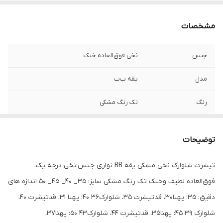
مشخصات
جنس
نخی فوق‌العاده خنک
مدل
یقه ب‌ب
رنگ
تک رنگ مشکی
توضیحات
تیشرت شلوارک نخی مشکی یقه BB نواری جنس:نخی درجه یک،
فوق‌العاده لطیف وخنک تک رنگ مشکی سایز: ۳۵_ ۴۰_ ۴۵_ ۵۰ اندازه های
دقیق: ۳۵: پهنا۳۰، قدتیشرت ۳۵، شلوارک۳۶ ۴۰: پهنا ۳۱، قدتیشرت ۴۰،
شلوارک ۳۹ ۴۵: پهنا۳۵، قدتیشرت ۴۴، شلوارک۴۳ ۵۰: پهنا۳۷،