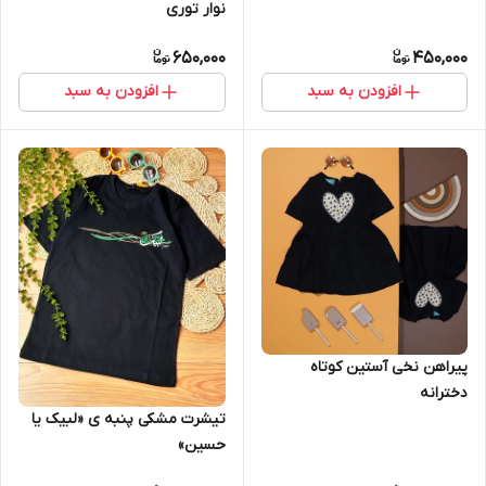
نوار توری
650,000
450,000
افزودن به سبد
افزودن به سبد
پیراهن نخی آستین کوتاه
دخترانه
تیشرت مشکی پنبه ی «لبیک یا
حسین»