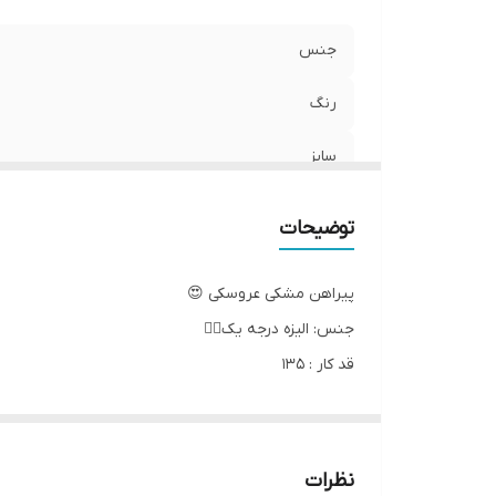
جنس
رنگ
سایز
قد پیراهن
توضیحات
پیراهن مشکی عروسکی 😍
جنس: الیزه درجه یک👌🏻
قد کار : ۱۳۵
سایز: فری ۴۰ تا ۴۸
کمربند تنظیم داره
دور سینه ۱۱۴ سانتی متر
نظرات