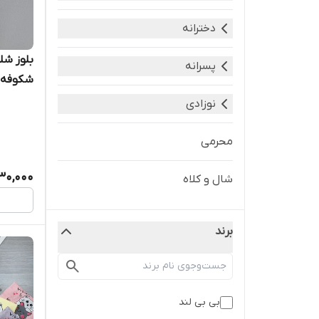
دخترانه
بلوز شلو
پسرانه
شکوفه
نوزادی
محرمی
30,000
شال و کلاه
برند
بی بی لند