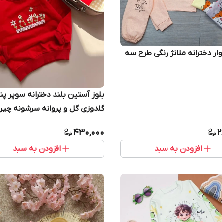
وار دخترانه ملانژ رنگی طرح سه
بلوز آستین بلند دخترانه سوپر پن
گلدوزی گل و پروانه سرشونه چین 
430,000
2
افزودن به سبد
افزودن به سبد