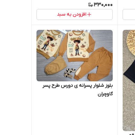
330,000
افزودن به سبد
بلوز شلوار پسرانه ی دورس طرح پسر
گاوچران