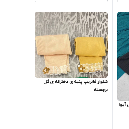
شلوار فانریپ پنبه ی دخترانه ی گل
برجسته
آیوا