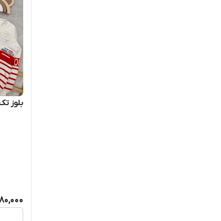
بلوز تک 
80,000