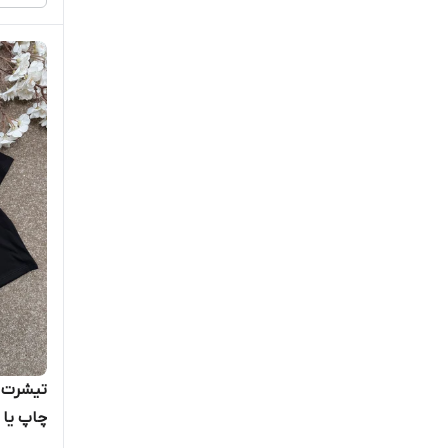
تیشرت م
چاپ یا 