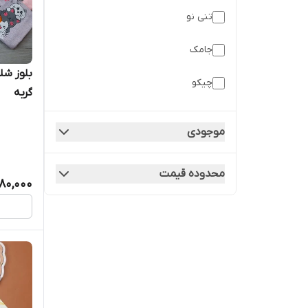
تنی نو
جامک
بلوز شل
چیکو
گربه
لیموتین
موجودی
هدهد
محدوده قیمت
80,000