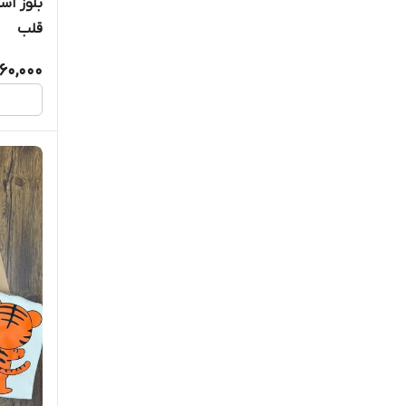
بلوز آس
قلب
60,000