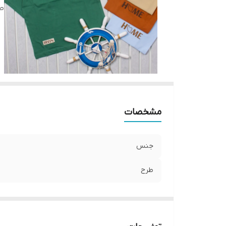
ط
مشخصات
جنس
طرح