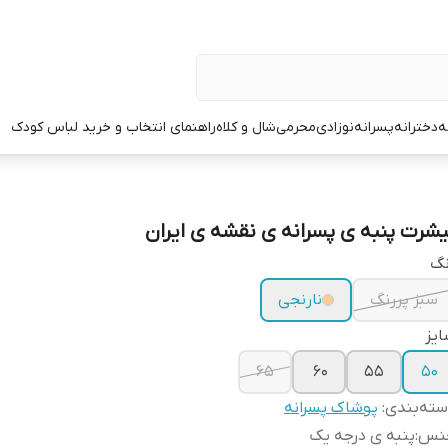
ه
دخترانه
پسرانه
نوزادی
محرمی
شال و کلاه
راهنمای انتخاب و خرید لباس کودک
یشرت پنبه ی پسرانه ی نقشه ی ایران
نگ
سبز پررنگ
نارنجی
یز
۶۵
۶۰
۵۵
۵۰
ته‌بندی
:
پوشاک پسرانه
نس
:
پنبه ی درجه یک