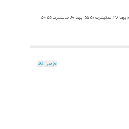
🇮🇷 تیشرت پسرانه نقشه ایران IRAN جنس: پنبه ی درجه یک👌🏻 رنگ: سبزپررنگ و نارنجی سایز: ۵۰_ ۵۵_ ۶۰_ ۶۵ اندازه های دقیق: ۵۰: پهنا ۳۸، قدتیشرت ۵۰ ۵۵: پهنا ۴۰، قدتیشرت ۵۵ ۶۰:
افزودن نظر