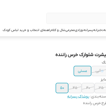
ه
دخترانه
پسرانه
نوزادی
محرمی
شال و کلاه
راهنمای انتخاب و خرید لباس کودک
یشرت شلوارک خرس راننده
نگ
آبی
عسلی
یز
۵۰
۴۵
۴۰
۳۵
ته‌بندی
:
پوشاک پسرانه
رح
:
خرس راننده