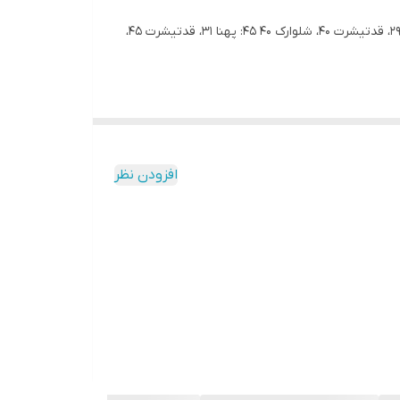
تیشرت شلوارک خرس راننده رنگ: آبی و عسلی سایز: ۳۵_ ۴۰_ ۴۵_ ۵۰ اندازه های دقیق: ۳۵: پهنا ۲۶، قدتیشرت ۳۵، شلوارک ۳۶ ۴۰: پهنا ۲۹، قدتیشرت ۴۰، شلوارک ۴۰ ۴۵: پهنا ۳۱، قدتیشرت ۴۵،
افزودن نظر