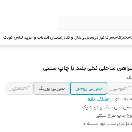
ه
دخترانه
پسرانه
نوزادی
محرمی
شال و کلاه
راهنمای انتخاب و خرید لباس کودک
یراهن ساحلی نخی بلند با چاپ سنتی
نگ
طوسی
صورتی روشن
صورتی پررنگ
بنفش
ته‌بندی
:
پوشاک زنانه
نس
:
نخی خنک و درجه یک
رح
:
چاپ طرح سنتی
یز
:
فری سایز دور سینه ۱۱۰