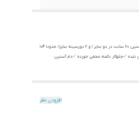
🌾 مانتو گلدوزی مدل گلبهار 🌾 جنس:مازراتی ۳۸۰گرم اعلا وبدون پرزدهی رنگ: تک رنگ مشکی با گلدوزی آستین‌ها قدکار حدودا ۱۱۳، آستین ۶۰ سانت در دو سایز ۱ و ۲ دورسینه سایز۱: حدودا ۱۰۴
۴۸ تا ۵۲) ✅دوراستین کش خورده ✅سجاف لایی کاری شده ✅جلوکار دکمه مخفی خورده ✅دم آستین
افزودن نظر