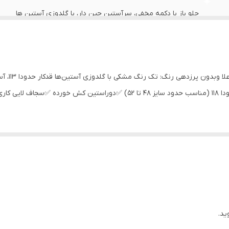
جلو باز با دکمه مخفی، سرآستین چین دار، با گلدوزی آستین ها
تا۱۰۸ (مناسب حدودی سایز ۳۸ تا ۴۶) دورسینه سایز۲:حدودا ۱۱۸ (مناسب حدود سایز 
ید.