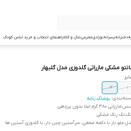
ه
دخترانه
پسرانه
نوزادی
محرمی
شال و کلاه
راهنمای انتخاب و خرید لباس کودک
انتو مشکی مازراتی گلدوزی مدل گلبهار
یز
۲
۱
ته‌بندی
:
پوشاک زنانه
نس
:
مازراتی ۳۸۰ گرم اعلا بدون پرزدهی
نگ
:
تک رنگ مشکی
دل
:
جلو باز با دکمه مخفی، سرآستین چین دار، با گلدوزی آستین ها