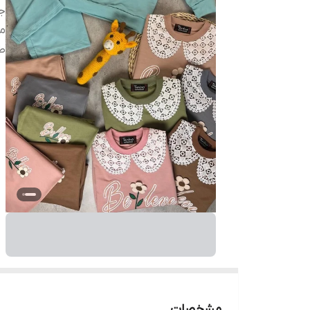
ج
م
ط
مشخصات