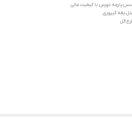
نس
:
پارچه دورس با کیفیت عالی
دل
:
یقه گیپوری
رح
:
گل