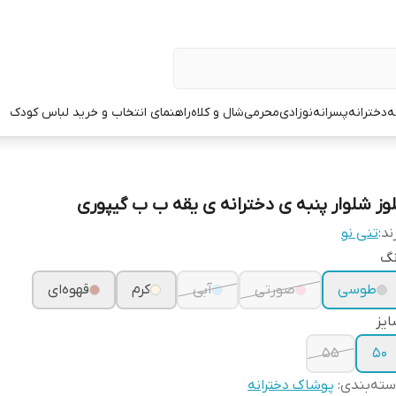
ه
دخترانه
پسرانه
نوزادی
محرمی
شال و کلاه
راهنمای انتخاب و خرید لباس کودک
لوز شلوار پنبه ی دخترانه ی یقه ب ب گیپوری
ند:
تنی نو
نگ
طوسی
صورتی
آبی
کرم
قهوه‌ای
یز
۵۵
۵۰
ته‌بندی
:
پوشاک دخترانه