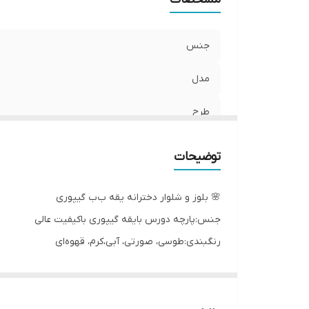
جنس
مدل
طرح
توضیحات
🌸 بلوز و شلوار دخترانه یقه ب‌ب گیپوری
جنس:پارچه دورس بایقه گیپوری باکیفیت عالی
رنگبندی:طوسی، صورتی، آبی،کرم، قهوه‌ای
سایزبندی: ۵۰ ، ۵۵
اندازه های دقیق:
۵۰: پهنا۳۷، آستین۴۱،قدبلوز۵۰، شلوار۷۰