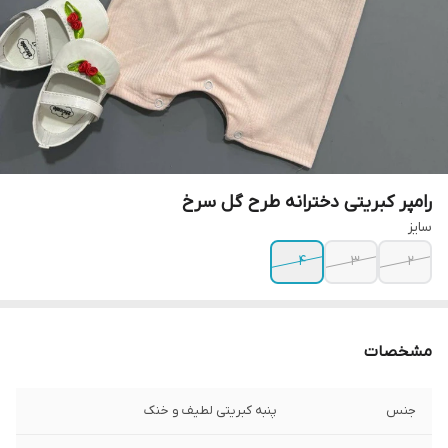
رامپر کبریتی دخترانه طرح گل سرخ
سایز
۴
۳
۲
مشخصات
جنس
پنبه کبریتی لطیف و خنک