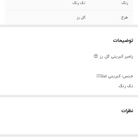
رنگ
تک رنگ
طرح
گل رز
توضیحات
رامپر کبریتی گل رز 😍
جنس: کبریتی اعلا👌🏻
تک رنگ
سایزبندی: ۲،۳،۴
اندازه های دقیق:
نظرات
سایز۲: پهنا پهنا ۲۵، سرشونه تا فاق ۳۷
سایز۳: پهنا ۲۶، سرشونه تا فاق ۳۹
سایز۴: پهنا ۲۷، سرشونه تا فاق ۴۲