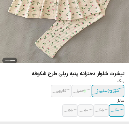
تیشرت شلوار دخترانه پنبه ریلی طرح شکوفه
رنگ
شیری(سفید)
سبز
گلبهی
سایز
۵۵
۵۰
۴۵
۴۰