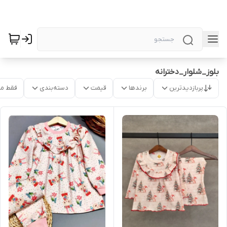
بلوز_شلوار_دخترانه
پربازدیدترین
برندها
قیمت
دسته‌بندی
فقط م