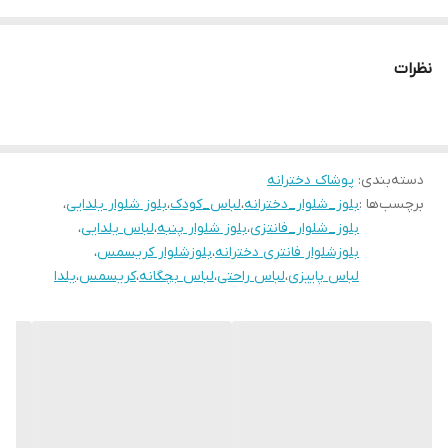
طرح خرگوش وکاج، گل انار، هدیه و کاج، آدم برفی
سایز ۳۵-۴۰-۴۵-۵۰-۵۵-۶۰
نظرات
اندازه های دقیق در تصویر آخر
دسته‌بندی
:
پوشاک دخترانه
برچسب‌ها :
بلوز_شلوار_دخترانه
،
لباس_کودک
،
بلوز شلوار یلدایی
،
بلوز_شلوار_فانتزی
،
بلوز شلوار پنبه
،
لباس یلدایی
،
بلوزشلوار فانتری دخترانه
،
بلوزشلوار کریسمس
،
لباس پاییزی
،
لباس راحتی
،
لباس بچگانه
،
کریسمس
،
یلدا