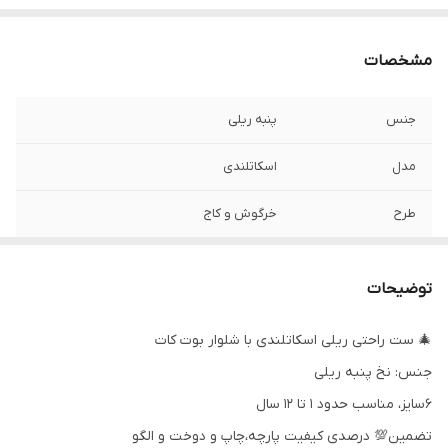
مشخصات
جنس
پنبه ریلی
مدل
اسکاتلندی
طرح
خرگوش و کاج
رنگ
تک رنگ با زمینه ی کرم
توضیحات
🎄 ست راحتی ریلی اسکاتلندی با شلوار بوت کات
جنس: نخ پنبه ریلی
۶سایز، مناسب حدود ۱ تا ۱۲ سال
تضمین💯 درصدی کیفیت پارچه،چاپ و دوخت و الگو