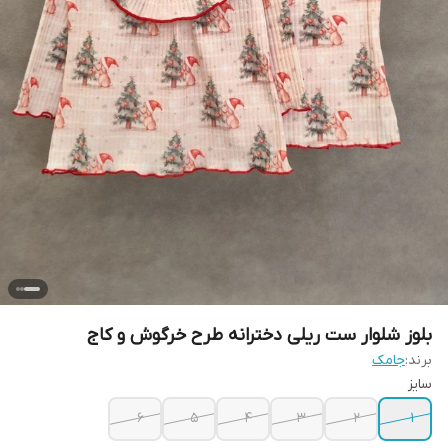
بلوز شلوار ست ریلی دخترانه طرح خرگوش و کاج
برند:
جامک
سایز
۶
۵
۴
۳
۲
۱