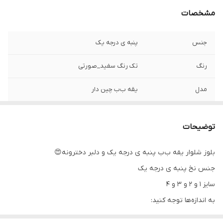
مشخصات
جنس
پنبه ی درجه یک
رنگ
تک رنگ سفید_صورتی
مدل
یقه ب‌ب‌ چین دار
توضیحات
بلوز شلوار یقه ب‌ب‌ پنبه ی درجه یک و دلبر دخترونه😍
جنس نخ پنبه ی درجه یک
سایز ۱ و ۲ و ۳ و ۴
به اندازه‌ها توجه کنید:
سایز۱: پهنای بلوز ۲۹، آستین۲۳، قدشلوار۳۶