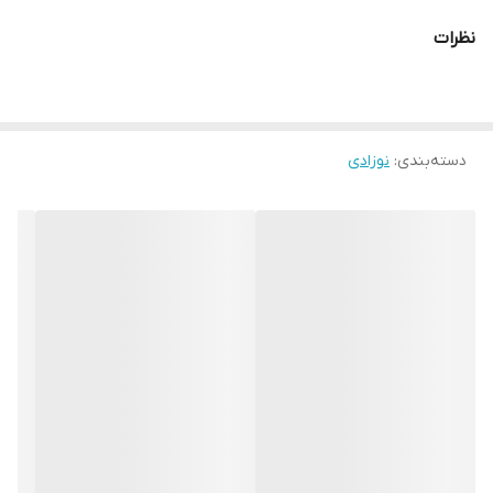
سایز۲: پهنای بلوز ۳۰، آستین۲۴، قدشلوار۴۰
نظرات
سایز۳: پهنای بلوز ۳۲، آستین۲۶، قدشلوار۴۲
سایز۴: پهنای بلوز ۳۴، آستین۲۸، قدشلوار۴۶
دسته‌بندی
:
نوزادی