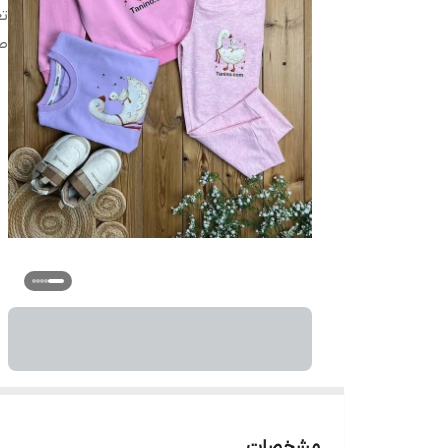
تع
ط
مشخصات