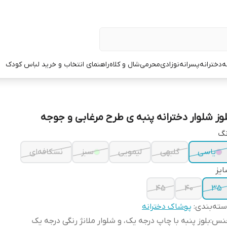
ه
دخترانه
پسرانه
نوزادی
محرمی
شال و کلاه
راهنمای انتخاب و خرید لباس کودک
لوز شلوار دخترانه پنبه ی طرح مرغابی و جوجه
نگ
یاسی
گلبهی
لیمویی
سبز
نسکافه‌ای
یز
۴۵
۴۰
۳۵
ته‌بندی
:
پوشاک دخترانه
نس
:
بلوز پنبه با چاپ درجه یک، و شلوار ملانژ رنگی درجه یک