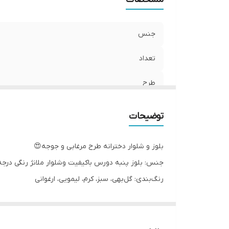
جنس
تعداد
طرح
توضیحات
بلوز و شلوار دخترانه طرح مرغابی و جوجه😍
جنس: بلوز پنبه دورس باکیفیت وشلوار ملانژ رنگی درج
رنگ‌بندی: گل‌بهی، سبز، کرم، لیمویی، ارغوانی
سایزبندی: ۳۵_ ۴۰_ ۴۵
مناسب یک تا ۵ سال