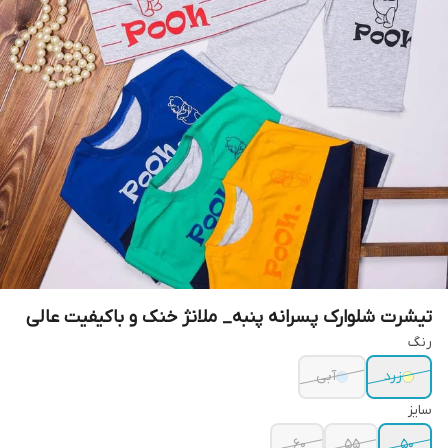
تیشرت شلوارک پسرانه پنبه_ ملانژ خنک و باکیفیت عالی
رنگ
زرد
آبی
سایز
۶۰
۵۵
۵۰