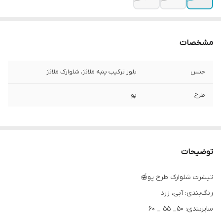
مشخصات
جنس
بلوز ترکیب پنبه ملانژ، شلوارک ملانژ
طرح
پو
توضیحات
تیشرت شلوارک طرح پو🍯
رنگ‌بندی: آبی، زرد
سایزبندی: ۵۰_ ۵۵ _ ۶۰