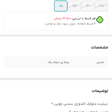
۵۰
۴۵
۴۰
۳۵
هر قسط با ترب‌پی:
۱۱۲٬۵۰۰
تومان
۴ قسط ماهانه. بدون سود، چک و ضامن.
مشخصات
جنس
پنبه ی درجه یک
توضیحات
تیشرت شلوارک گلدوزی بستنی چوبی🍡
جنس پارچه: پنبه درجه یک