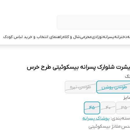
ه
دخترانه
پسرانه
نوزادی
محرمی
شال و کلاه
راهنمای انتخاب و خرید لباس کودک
یشرت شلوارک پسرانه بیسکوئیتی طرح خرس
نگ
طوسی روشن
طوسی تیره
یز
۴۵
۴۰
۳۵
ته‌بندی
:
پوشاک پسرانه
نس
:
ملانژ بیسکوئیتی