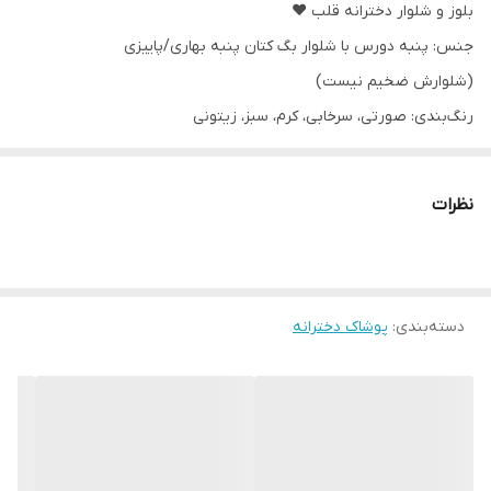
بلوز و شلوار دخترانه قلب ❤️
جنس: پنبه دورس با شلوار بگ کتان پنبه بهاری/پاییزی
(شلوارش ضخیم نیست)
رنگ‌بندی: صورتی، سرخابی، کرم، سبز، زیتونی
سایز: ۴۰_ ۴۵_ ۵۰_ ۵۵
مناسب حدود ۲ تا ۸ سال
نظرات
سایز ۴۰: پهنا۳۳، آستین۳۳، قدبلوز۴۰، قد شلوار ۵۸
سایز ۴۵: پهنا ۳۵، آستین ۳۸، قدبلوز۴۵، قد شلوار ۶۴
سایز۵۰: پهنا۳۷، آستین۴۳، قدبلوز، قدشلوار ۷۲
سایز۵۵: پهنا۴۰، آستین۴۶، قدبلوز۵۵، قدشلوار ۸۰
دسته‌بندی
:
پوشاک دخترانه