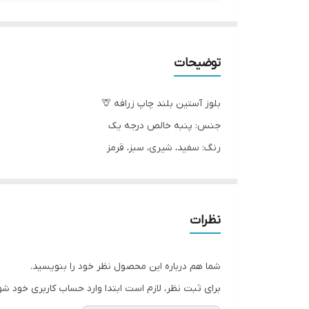
توضیحات
بلوز آستین بلند چاپ زرافه 🦒
جنس: پنبه خالص درجه یک
رنگ: سفید، شیری، سبز، قرمز
سایزبندی:۴۰/۴۵/۵۰/۵۵
(تقریبا مناسب ۲ تا ۸ سال)
نظرات
شما هم درباره این محصول نظر خود را بنویسید.
برای ثبت نظر، لازم است ابتدا وارد حساب کاربری خود شو