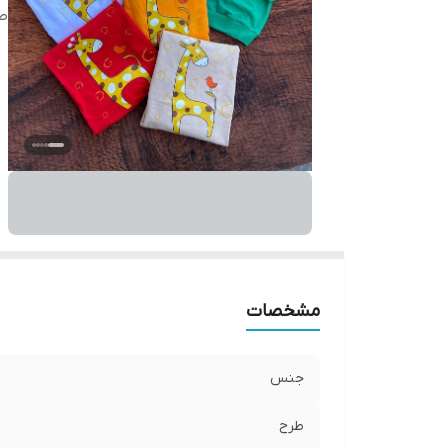
ط
مشخصات
جنس
طرح