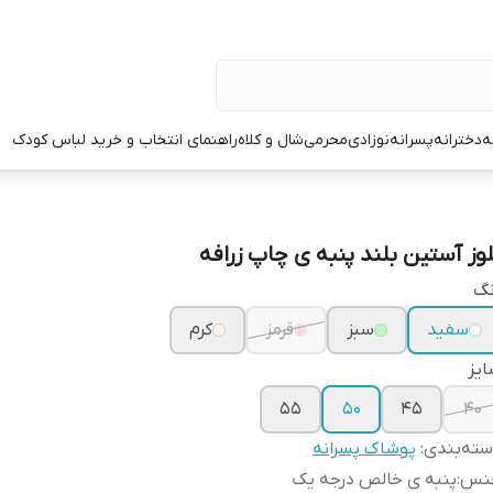
ه
دخترانه
پسرانه
نوزادی
محرمی
شال و کلاه
راهنمای انتخاب و خرید لباس کودک
لوز آستین‌ بلند پنبه ی چاپ زرافه
نگ
سفید
سبز
قرمز
کرم
یز
۵۵
۵۰
۴۵
۴۰
ته‌بندی
:
پوشاک پسرانه
نس
:
پنبه ی خالص درجه یک