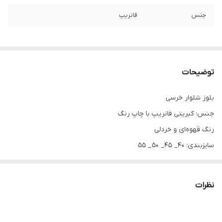
جنس
فانریپ
توضیحات
بلوز شلوار خرسی
جنس: کبریتی فانریپ با چاپ رنگ
رنگ قهوه‌ای و خردلی
سایزبندی: ۴۰_ ۴۵_ ۵۰_ ۵۵
اندازه های دقیق:
سایز۵۰: پهنا۳۴، آستین۴۰، قدبلوز۴۷، قدشلوار۶۲
نظرات
سایز۵۵: پهنا ۳۶، آستین۴۳، قدبلوز ۵۲، قدشلوار ۷۰