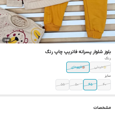
بلوز شلوار پسرانه فانریپ چاپ رنگ
رنگ
خردلی
قهوه‌ای
سایز
۵۵
۵۰
۴۵
۴۰
مشخصات