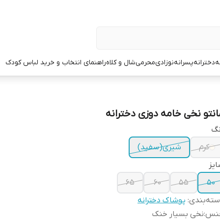
ه
دخترانه
پسرانه
نوزادی
محرمی
شال و کلاه
راهنمای انتخاب و خرید لباس کودک
انتو نخی خامه دوزی دخترانه
نگ
کرم
شیری(سفید)
یز
۶۵
۶۰
۵۵
۵۰
ته‌بندی
:
پوشاک دخترانه
نس
:
نخی بسیار خنک