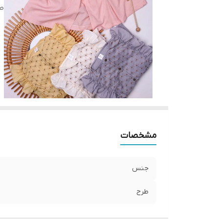
ط
مشخصات
جنس
طرح