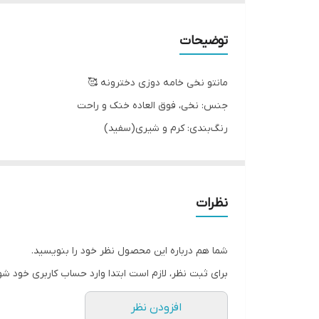
توضیحات
مانتو نخی خامه دوزی دخترونه 🥰
جنس: نخی، فوق العاده خنک و راحت
رنگ‌بندی: کرم و شیری(سفید)
سایزبندی: ۵۰_ ۵۵_ ۶۰_ ۶۵
اندازه های دقیق:
سایز ۵۰: پهنا ۳۰، آستین ۳۸، قد ۶۰
نظرات
سایز۵۵: پهنا ۳۱، آستین۴۰، قد ۶۷
سایز۶۰: پهنا ۳۳، آستین ۴۳، قد ۷۲
شما هم درباره این محصول نظر خود را بنویسید.
سایز۶۵: پهنا ۳۶، آستین ۴۶، قد ۸۰
برای ثبت نظر، لازم است ابتدا وارد حساب کاربری خود شو
افزودن نظر