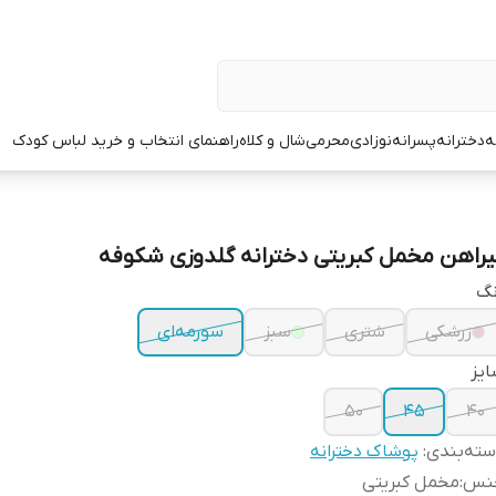
ه
دخترانه
پسرانه
نوزادی
محرمی
شال و کلاه
راهنمای انتخاب و خرید لباس کودک
یراهن مخمل کبریتی دخترانه گلدوزی شکوفه
نگ
زرشکی
شتری
سبز
سورمه‌ای
یز
۵۰
۴۵
۴۰
ته‌بندی
:
پوشاک دخترانه
نس
:
مخمل کبریتی