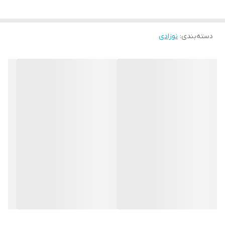
سایز۳:پهنا ۲۶، قدزیردکمه۴۴، شلوار۴۶
دسته‌بندی
:
نوزادی