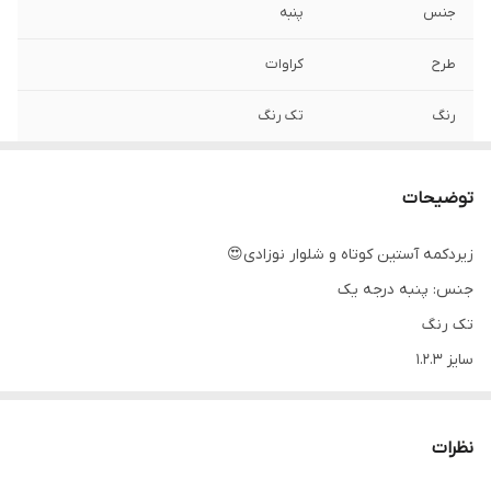
جنس
پنبه
طرح
کراوات
رنگ
تک رنگ
توضیحات
زیردکمه آستین کوتاه و شلوار نوزادی😍
جنس: پنبه درجه یک
تک رنگ
سایز 1.2.3
اندازه‌های دقیق:
سایز۱:پهنا ۲۳، قدزیردکمه۳۸، شلوار۴۰
نظرات
سایز۲:پهنا ۲۴، قدزیردکمه۴۰، شلوار۴۴