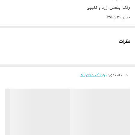
رنگ: بنفش، زرد و گلبهی
سایز ۳۰ و ۳۵
اندازه ها:
🔸سایز۳۰: پهنا ۲۶، آستین ۲۴، شلوار ۴۳
نظرات
🔸سایز۳۵: پهنا ۲۹، آستین ۲۹، شلوار ۴۸
مناسب حدود ۶ ماه و یک سال
دسته‌بندی
:
پوشاک دخترانه