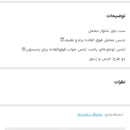
توضیحات
ست بلوز شلوار مخمل
جنس مخمل فوق العاده نرم و لطیف😇
لباس توخونه‌ای راحت، لباس خواب فوق‌‌العاده برای زمستون😍
دو طرح: خرس و زنبور
رنگ سفید و زرد(خردلی) مثل عکس
سایز: ۴۰_ ۴۵_ ۵۰
نظرات
مناسب حدود ۲ تا ۶ سالگی
دسته‌بندی
:
پوشاک دخترانه