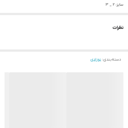
سایز: 2 _ 3
اندازه های دقیق:
سایز۲:پهنا ۲۱، آستین ۲۲، قدبلوز ۲۷،
نظرات
قدشلوار ۳۷
سایز۳: پهنا ۲۳، آستین ۲۳، قدبلوز ۲۹
قدشلوار ۳۹
دسته‌بندی
:
نوزادی