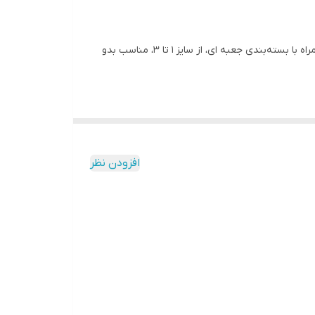
پنج تیکه ی نوزادی جنس پنبه ی ضد حساسیت، شامل بلوز آستین بلند، آستین کوتاه، رکابی، شرت و شلوار، تک رنگ سفید_طوسی، همراه با بسته‌بندی جعبه ای، از سایز ۱ تا ۳، مناسب بدو
افزودن نظر