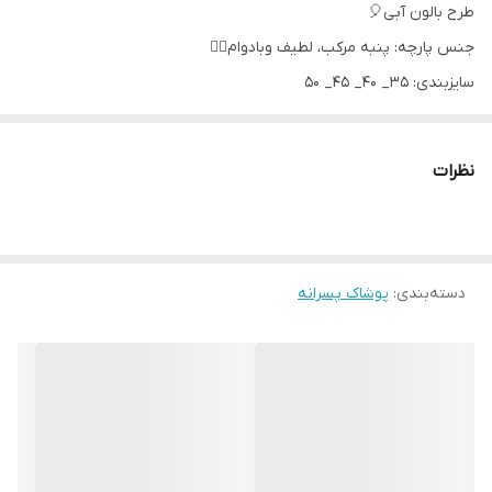
طرح بالون آبی🎈
جنس پارچه: پنبه مرکب، لطیف وبادوام👌🏻
سایزبندی: ۳۵_ ۴۰_ ۴۵_ ۵۰ ⠀
مناسب حدود ۱ تا ۷ سال
🪡 جزئیات محصول:⠀
نظرات
🔹 الگو و قواره راحت
🔹 جنس لطیف و نرم
🔹 چاپ ثابت پارچه
دسته‌بندی
:
پوشاک پسرانه
✨اندازه‌ی دقیق سایزبندی ست‌های تیشرت شلوار خونگی:
سایز ۳۵: پهنا ۲۶، قدبلوز ۳۵، قدشلوار ۴۶
سایز ۴۰: پهنا ۳۰، قدبلوز ۳۸، قدشلوار ۵۳
سایز ۴۵: پهنا ۳۴، قدبلوز ۴۳، قدشلوار ۶۰
سایز ۵۰: پهنا ۳۷، قدبلوز ۴۷، قدشلوار ۷۰