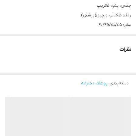
جنس: پنبه فانریپ
رنگ: شکلاتی و چری(زرشکی)
سایز: ۴۰/۴۵/۵۰/۵۵
اندازه های دقیق:
سایز۴۰:پهنا۲۶، آستین۳۰، قدبلوز۳۹، شلوار۵۴
نظرات
سایز۴۵:پهنا۲۸، آستین۳۵، قدبلوز۴۴، شلوار۶۰
سایز۵۰:پهنا۳۲، آستین۴۰، قدبلوز۵۰، شلوار ۸۱
سایز۵۵:پهنا۳۷، آستین۴۶، قدبلوز۵۴، شلوار۷۸
دسته‌بندی
:
پوشاک دخترانه
یقه گل گلی یکی از درجه یک‌ترین و خوشگل‌ترین کارها برای پاییز
بچه‌هاست😍
پشت یقه‌ی بلوز با بند گره میخوره و چون جنسش فانریپه، کشسانی
زیادی داره🥰