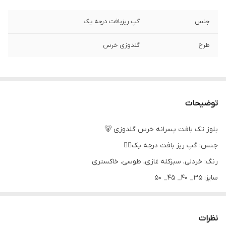
جنس
گپ ریزبافت درجه یک
طرح
گلدوزی خرس
توضیحات
بلوز تک بافت پسرانه خرس گلدوزی 🐻
جنس: گپ ریز بافت درجه یک👌🏻
رنگ: خردلی، سبزکله غازی، طوسی، خاکستری
سایز: ۳۵_ ۴۰_ ۴۵_ ۵۰
اندازه‌های دقیق:
سایز۳۵: پهنا ۲۵، آستین ۲۸، قدبلوز ۳۵
نظرات