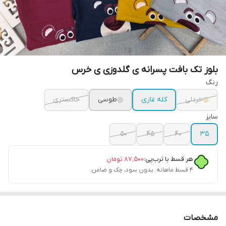
بلوز تک بافت پسرانه ی گلدوزی ی خرس
رنگ
خردلی
کله غازی
طوسی
خاکستری
سایز
۵۰
۴۵
۴۰
۳۵
هر قسط با ترب‌پی:
۸۷٬۵۰۰
تومان
۴ قسط ماهانه. بدون سود، چک و ضامن.
مشخصات