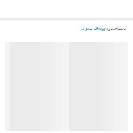
سایز۴۰: پهنا ۲۷، آستین ۳۲، قدبلوز ۴۰
سایز۴۵: پهنا ۳۲، آستین ۳۴، قدبلوز ۴۵
سایز۵۰: پهنا ۳۳، آستین ۳۸، قدبلوز ۴۹
دسته‌بندی
:
کشسانی هم داره
پوشاک پسرانه