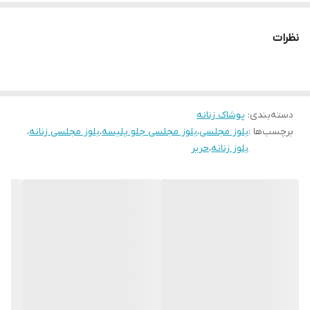
سایزبندی: فری سایز ۳۸ تا ۴۶
تن‌خور فوق العاده شیک و قشنگ👌🏻😍
نظرات
بخاطر جنس پارچه و مدل پلیسه ایش، تو هر سایزی فوق العاده خوب
تو تن میشینه 👌🏻😍
دسته‌بندی
:
پوشاک زنانه
برچسب‌ها :
بلوز مجلسی
،
بلوز مجلسی جلو پلیسه
،
بلوز مجلسی زنانه
،
بلوز زنانه
،
حریر