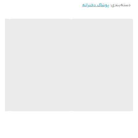
سایز ۵: پهنا ۲۸، قد ۴۹
دسته‌بندی
:
پوشاک دخترانه
سایز ۶: پهنا ۳۰، قد ۵۲