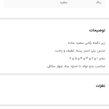
رنگ
سفید
توضیحات
زیر دکمه رکابی سفید ساده
جنس پلی استر پنبه، لطیف و راحت
سایز: ۱ و ۲ و ۳ و ۴ و ۵ و ۶
مناسب بدو تولد تا حدود سه، چهار سالگی
اندازه های دقیق:
سایز ۱: پهنا ۲۱، قد ۳۷
نظرات
سایز۲: پهنا ۲۳، قد ۴۰
سایز ۳: پهنا ۲۵، قد ۴۳
سایز۴: پهنا ۲۶، قد ۴۶