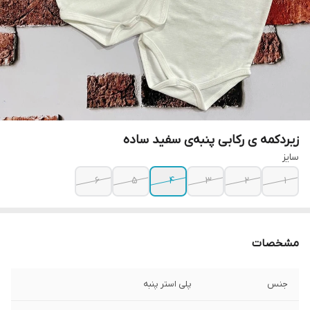
زیردکمه ی رکابی پنبه‌ی سفید ساده
سایز
۶
۵
۴
۳
۲
۱
مشخصات
جنس
پلی استر پنبه