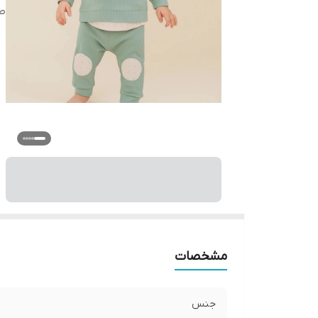
ط
مشخصات
جنس