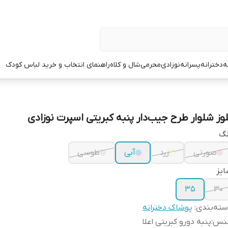
ه
دخترانه
پسرانه
نوزادی
محرمی
شال و کلاه
راهنمای انتخاب و خرید لباس کودک
لوز شلوار طرح جیب‌دار پنبه کبریتی اسپرت نوزادی
نگ
صورتی
زرد
آبی
طوسی
یز
۳۵
۳۰
ته‌بندی
:
پوشاک دخترانه
نس
:
پنبه دورو کبریتی اعلا