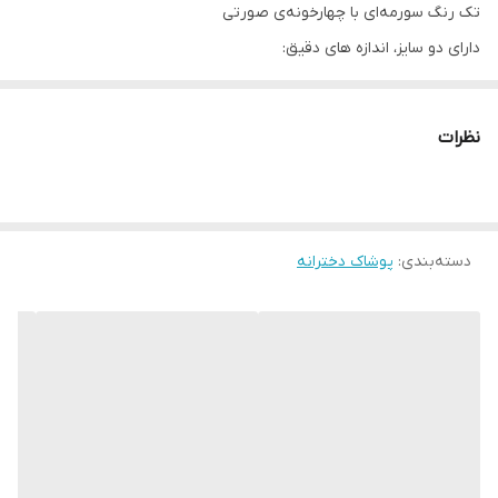
تک رنگ سورمه‌ای با چهارخونه‌ی صورتی
دارای دو سایز، اندازه های دقیق:
سایز۱: پهنا ۳۱، آستین ۳۱، قدپیراهن ۵۵
سایز۲: پهنا ۳۱، آستین ۳۲، قدپیراهن ۶۰
نظرات
پشت پیراهن زیپ و کمربند داره
دسته‌بندی
:
پوشاک دخترانه