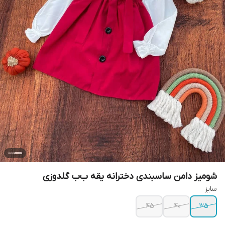
شومیز دامن ساسبندی دخترانه یقه ب‌ب گلدوزی
سایز
۴۵
۴۰
۳۵