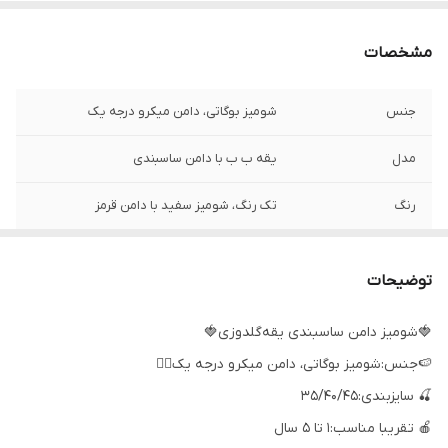
مشخصات
جنس
شومیز بوگاتی، دامن میکرو درجه یک
مدل
یقه ب ب با دامن ساسبندی
رنگ
تک رنگ، شومیز سفید با دامن قرمز
توضیحات
🍓شومیز دامن ساسبندی یقه‌گلدوزی🍓
🍉جنس:شومیز بوگاتی، دامن میکرو درجه یک👌🏻
🍒 سایزبندی:۳۵/۴۰/۴۵
🍎 تقریبا مناسب:۱ تا ۵ سال