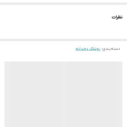
اندازه های دقیق:
۳۵:پهنا۲۹،آستین۲۹، قدشومیز۳۴، قددامن۲۵
نظرات
۴۰:پهنا۲۹،آستین۳۳، قدشومیز۳۸، قددامن۳۰
۴۵:پهنا۳۳،آستین۳۸،قدشومیز۴۵،قددامن ۳۵
دسته‌بندی
:
پوشاک دخترانه