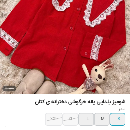
شومیز یلدایی یقه خرگوشی دخترانه ی کتان
سایز
XXL
XL
L
M
S