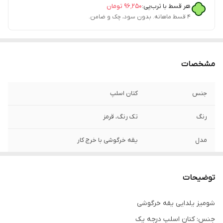
هر قسط با ترب‌پی:
۹۶٬۲۵۰
تومان
۴ قسط ماهانه. بدون سود، چک و ضامن.
مشخصات
جنس
کتان اسلپ
رنگ
تک رنگ، قرمز
مدل
یقه خرگوشی با خرج کار
توضیحات
شومیز یلدایی یقه خرگوشی
جنس: کتان اسلپ درجه یک