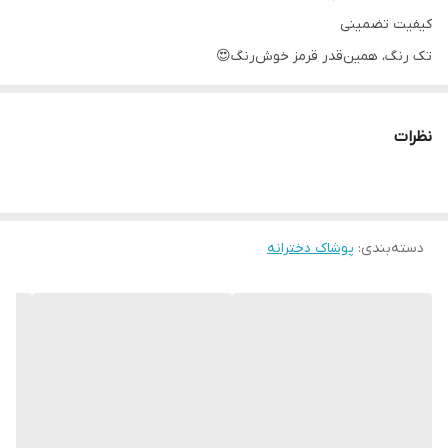
کیفیت تضمینی
تک رنگ، همین‌قدر قرمز خوش‌رنگ😍
سایز مناسب حدود ۴ تا ۱۰ سال
اندازه های دقیق:
نظرات
سایز۴۰: پهنا ۳۱، آستین۳۷، قدبلوز ۴۱(S)
سایز۴۵:پهنا۳۴، آستین۴۰، قدبلوز ۴۶(M)
سایز۵۰: پهنا۳۶، آستین۴۴، قدبلوز ۵۰(L)
سایز۵۵:پهنا۳۸،آستین۴۷،قدبلوز ۵۵(XL)
دسته‌بندی
:
پوشاک دخترانه
سایز۶۰:پهنا۴۰،آستین۵۰، قدبلوز ۶۰(XXL)