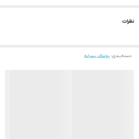
مناسب حدود سنی ۱۸ماه تا۹سال
(قواره ی این تولیدی بزرگه، اندازه ها رو چک کنید)
نظرات
تضمین💯 درصدی کیفیت پارچه،چاپ و دوخت و الگو
مناسب ست خواهر برادری👫
دسته‌بندی
:
پوشاک پسرانه