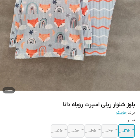
بلوز شلوار ریلی اسپرت روباه دانا
برند:
جامک
سایز
۵۵
۵۰
۴۵
۴۰
۳۵