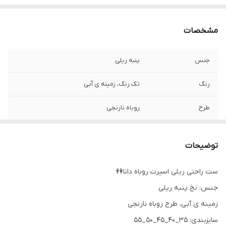
مشخصات
جنس
پنبه ریلی
رنگ
تک رنگ، زمینه ی آبی
طرح
روباه نارنجی
توضیحات
ست راحتی ریلی اسپرت روباه دانا👫
جنس: نخ پنبه ریلی
زمینه ی آبی، طرح روباه نارنجی
سایزبندی: ۳۵_۴۰_۴۵_۵۰_۵۵