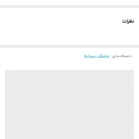
سایزبندی: ۳۵_۴۰_۴۵_۵۰_۵۵
مناسب حدود سنی ۱۸ماه تا۹سال
نظرات
(قواره ی این تولیدی بزرگه، اندازه ها رو چک کنید)
تضمین💯 درصدی کیفیت پارچه،چاپ و دوخت و الگو
مناسب ست خواهر برادری 👫
دسته‌بندی
:
پوشاک پسرانه