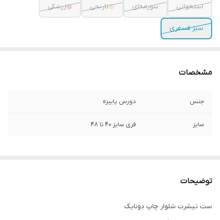
استخوانی
سورمه‌ای
نارنجی
زرشکی
سبز فسفری
مشخصات
جنس
دورس پاییزه
سایز
فری سایز ۴۰ تا ۴۸
توضیحات
ست تیشرت شلوار چاپ دونایک