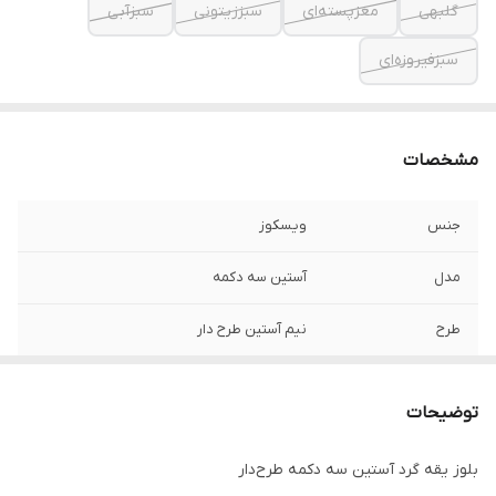
گلبهی
مغزپسته‌ای
سبززیتونی
سبزآبی
سبزفیروزه‌ای
مشخصات
جنس
ویسکوز
مدل
آستین سه دکمه
طرح
نیم آستین طرح دار
سایز
فری سایز تا ۴۶
توضیحات
بلوز یقه گرد آستین سه دکمه‌ طرح‌دار