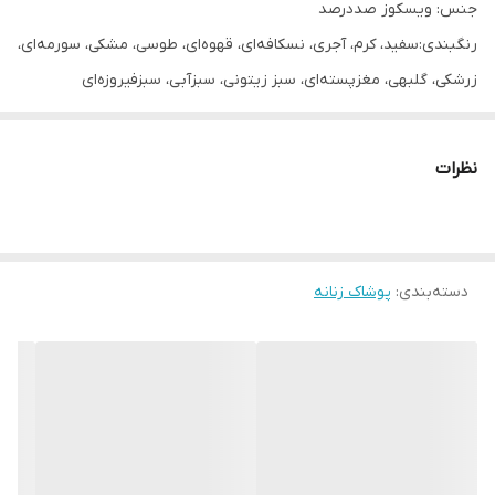
جنس: ویسکوز صددرصد
رنگبندی:سفید، کرم، آجری، نسکافه‌ای، قهوه‌ای، طوسی، مشکی، سورمه‌ای،
زرشکی، گلبهی، مغزپسته‌ای، سبز زیتونی، سبزآبی، سبزفیروزه‌ای
تا نصف آستین طرح گل داره
فری سایز: مناسب ۴۰ تا ۴۸
نظرات
عرض بلوز بدون کشیدن، ۵۱ سانته، (یعنی دور سینه ی ۱۰۲) ولی تا
دورسینه ی ۱۲۰ هم قابلیت کشسانی داره
ضخیم نیست و چهارفصله
دسته‌بندی
:
پوشاک زنانه
هر سه تا دکمه‌ی این کار تو قسمت مچه (دکمه نما)