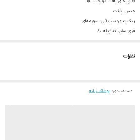
❄️ ژیله ی بافت دو جیب ❄️
جنس: بافت
رنگ‌بندی: سبز، آبی، سورمه‌ای
فری سایز، قد ژیله ۸۰
جلوشون دوتا جیب داره، و دکمه ها باز میشن
به عکس های غیرژورنال توجه و انتخاب کنید
نظرات
دسته‌بندی
:
پوشاک زنانه