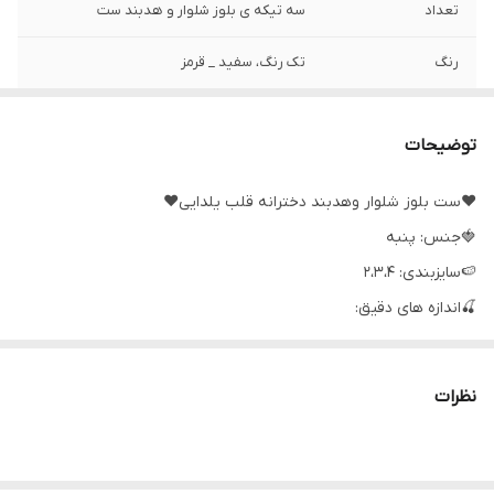
تعداد
سه تیکه ی بلوز شلوار و هدبند ست
رنگ
تک رنگ، سفید _ قرمز
طرح
قلبی
توضیحات
❤️ست بلوز شلوار وهدبند دخترانه قلب یلدایی❤️
🍓جنس: پنبه
🍉سایزبندی: ۲،۳،۴
🍒اندازه های دقیق:
۲:پهنا۲۲، آستین۲۳، قدبلوز۳۰،شلوار۴۴
۳:پهنا۲۵، آستین۲۵، قدبلوز۳۵، شلوار۴۷
نظرات
۴:پهنا۲۹، آستین۳۰، قدبلوز۳۷، شلوار۵۲