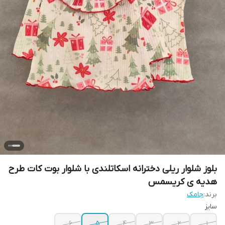
بلوز شلوار ریلی دخترانه اسکاتلندی با شلوار بوت کات طرح
هدیه ی کریسمس
برند:
جامک
سایز
۶
۵
۴
۳
۲
۱