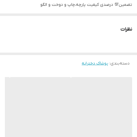
تضمین💯 درصدی کیفیت پارچه،چاپ و دوخت و الگو
طرح هدیه ی کریسمس
سایز ۳۵-۴۰-۴۵-۵۰-۵۵-۶۰
نظرات
دسته‌بندی
:
پوشاک دخترانه