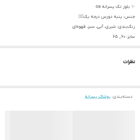
✨ بلوز تک پسرانه oa
جنس: پنبه دورس درجه یک👌🏻
رنگ‌بندی: شیری، آبی، سبز، قهوه‌ای
سایز: ۶۰_ ۶۵
اندازه های دقیق:
سایز۶۰: پهنا ۴۳، آستین ۵۵، قدبلوز ۶۰
نظرات
سایز۶۵: پهنا ۴۵، آستین ۶۰، قدبلوز ۶۵
دسته‌بندی
:
پوشاک پسرانه