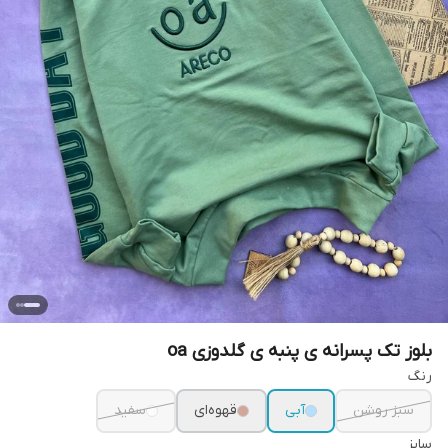
بلوز تک پسرانه ی پنبه ی گلدوزی oa
رنگ
سبز روشن
آبی
قهوه‌ای
سفید
سایز