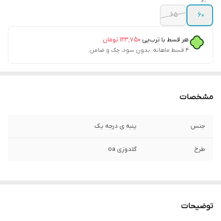
۶۵
۶۰
هر قسط با ترب‌پی:
۱۲۳٬۷۵۰
تومان
۴ قسط ماهانه. بدون سود، چک و ضامن.
مشخصات
جنس
پنبه ی درجه یک
طرح
گلدوزی oa
توضیحات