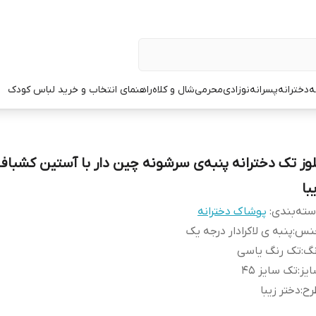
ه
دخترانه
پسرانه
نوزادی
محرمی
شال و کلاه
راهنمای انتخاب و خرید لباس کودک
لوز تک دخترانه پنبه‌ی سرشونه چین دار با آستین کشبا
با
ته‌بندی
:
پوشاک دخترانه
نس
:
پنبه ی لاکرادار درجه یک
نگ
:
تک رنگ یاسی
یز
:
تک سایز ۴۵
رح
:
دختر زیبا