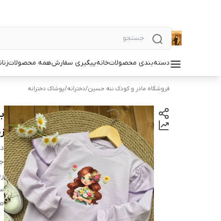
دسته‌بندی محصولات
خانه
پیگیری سفارش
همه محصولات
زنان
فروشگاه مادر و کودک ننه حسین
/
دخترانه
/
پوشاک دخترانه
ب
زی
دس
ج
ر
سا
ط