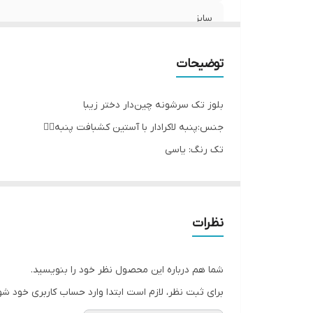
سایز
طرح
توضیحات
بلوز تک سرشونه چین‌دار دختر زیبا
جنس:پنبه لاکرادار با آستین کشبافت پنبه👌🏻
تک رنگ: یاسی
تک سایز ۴۵
اندازه های دقیق:
پهنا ۳۵، آستین ۳۷، قدبلوز ۴۴
نظرات
شما هم درباره این محصول نظر خود را بنویسید.
برای ثبت نظر، لازم است ابتدا وارد حساب کاربری خود شو